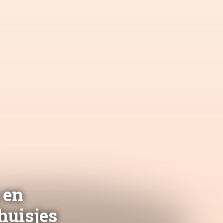
 en
huisjes